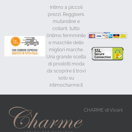
Intimo a piccoli
prezzi. Reggiseni,
mutandine e
collant, tutto
l’intimo fermminile
e maschile delle
migliori marche.
Una grande scelta
di prodotti moda
da scoprire li trovi
solo su
intimocharme.it
CHARME di Vivani