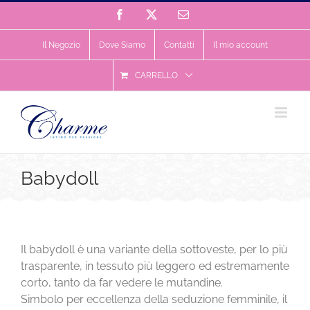
Salta
Facebook
X
Email
al
contenuto
Il Negozio
Dove Siamo
Contatti
Il mio account
CARRELLO
Babydoll
Il babydoll è una variante della sottoveste, per lo più
trasparente, in tessuto più leggero ed estremamente
corto, tanto da far vedere le mutandine.
Simbolo per eccellenza della seduzione femminile, il