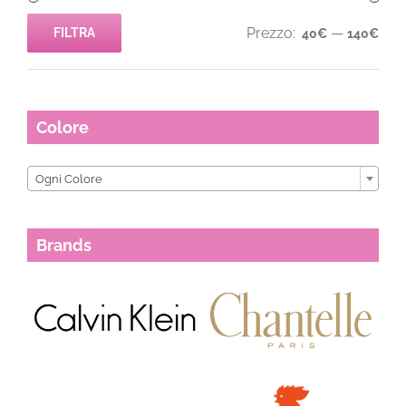
Prezzo:
—
FILTRA
40€
140€
Prezzo
Prezzo
Min
Max
Colore

Ogni Colore
Brands