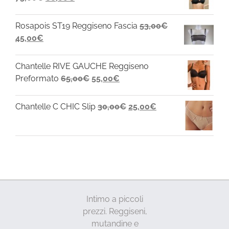
75,00€.
60,00€.
prezzo
prezzo
originale
attuale
Rosapois ST19 Reggiseno Fascia
53,00
€
era:
è:
Il
Il
45,00
€
75,00€.
60,00€.
prezzo
prezzo
originale
attuale
Chantelle RIVE GAUCHE Reggiseno
era:
è:
Il
Il
Preformato
65,00
€
55,00
€
53,00€.
45,00€.
prezzo
prezzo
originale
attuale
Il
Il
Chantelle C CHIC Slip
30,00
€
25,00
€
era:
è:
prezzo
prezzo
65,00€.
55,00€.
originale
attuale
era:
è:
30,00€.
25,00€.
Intimo a piccoli
prezzi. Reggiseni,
mutandine e