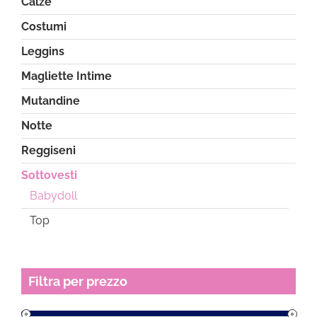
Calze
pagina
del
Costumi
prodotto
Leggins
Magliette Intime
Mutandine
Notte
Reggiseni
Sottovesti
Babydoll
Top
Filtra per prezzo