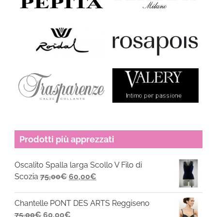
Prodotti più apprezzati
Oscalito Spalla larga Scollo V Filo di
Il
Il
Scozia
75,00
€
60,00
€
prezzo
prezzo
originale
attuale
Chantelle PONT DES ARTS Reggiseno
era:
è:
Il
Il
75,00
€
60,00
€