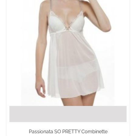
opzioni
possono
essere
scelte
nella
pagina
del
prodotto
Passionata SO PRETTY Combinette