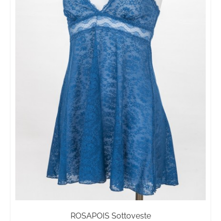
nella
pagina
del
prodotto
ROSAPOIS Sottoveste