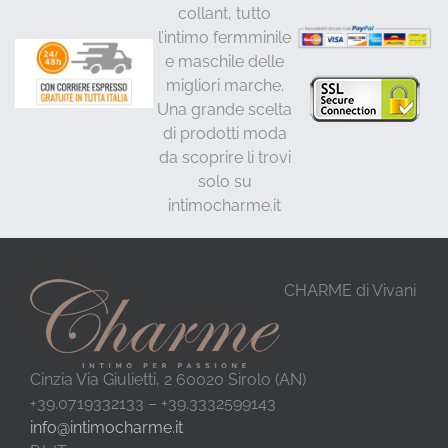
collant, tutto
l’intimo fermminile
e maschile delle
migliori marche.
Una grande scelta
di prodotti moda
da scoprire li trovi
solo su
intimocharme.it
CHARME di Vivani
Cinzia Via Giulietti, 2 60020 Sirolo (AN)
+39.0719332133 – +39.3332599143
info@intimocharme.it