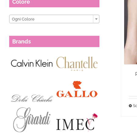
Colore

Ogni Colore
Brands
Sc