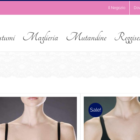
Il Negozio
Do
stumi
Maglieria
Mutandine
Reggise
Sale!