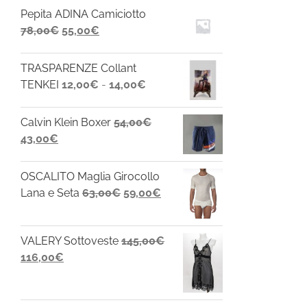
Pepita ADINA Camiciotto
Il
Il
78,00
€
55,00
€
prezzo
prezzo
originale
attuale
TRASPARENZE Collant
era:
è:
Fascia
TENKEI
12,00
€
-
14,00
€
78,00€.
55,00€.
di
prezzo:
Calvin Klein Boxer
54,00
€
da
Il
Il
43,00
€
12,00€
prezzo
prezzo
a
originale
attuale
OSCALITO Maglia Girocollo
14,00€
era:
è:
Il
Il
Lana e Seta
63,00
€
59,00
€
54,00€.
43,00€.
prezzo
prezzo
originale
attuale
VALERY Sottoveste
145,00
€
era:
è:
Il
Il
116,00
€
63,00€.
59,00€.
prezzo
prezzo
originale
attuale
era:
è: