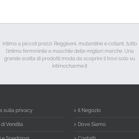
Intimo a piccoli prezzi. Reggiseni, mutandine e collant, tutto
l’intimo fermminile e maschile delle migliori marche. Una
grande scelta di prodotti moda da scoprire li trovi solo su
intimocharme.it
a sulla privacy
Il Negozio
 di Vendita
Dove Siamo
 e Spedizioni
Contatti