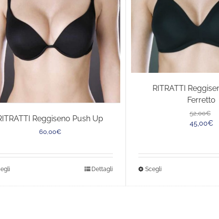
RITRATTI Reggise
Ferretto
52,00
€
RITRATTI Reggiseno Push Up
45,00
€
60,00
€
Questo
Questo
egli
Dettagli
Scegli
prodotto
prodotto
ha
ha
più
più
varianti.
varianti.