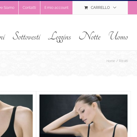
ve Siamo
Contatti
Il mio account
CARRELLO
ni
Sottovesti
Leggins
Notte
Uomo
Home
Ritratti