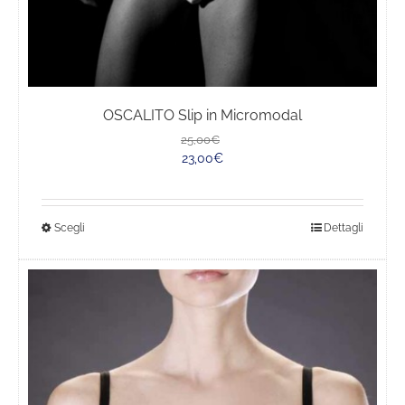
pagina
del
prodotto
OSCALITO Slip in Micromodal
Il
Il
25,00
€
prezzo
prezzo
23,00
€
originale
attuale
era:
è:
25,00€.
23,00€.
Questo
Scegli
Dettagli
prodotto
ha
più
varianti.
Le
opzioni
possono
essere