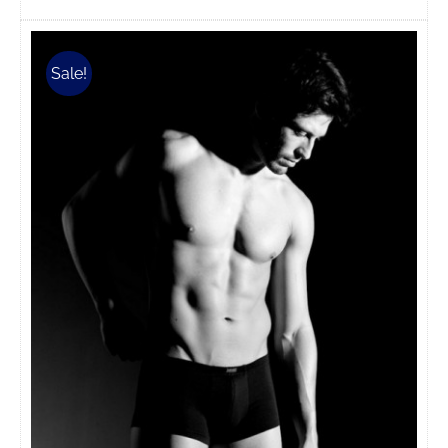
prodotto
ha
più
Sale!
varianti.
Le
opzioni
possono
essere
scelte
nella
pagina
del
prodotto