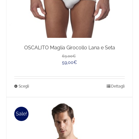
OSCALITO Maglia Girocollo Lana e Seta
Il
Il
63,00
€
prezzo
prezzo
59,00
€
originale
attuale
era:
è:
63,00€.
59,00€.
Questo
Scegli
Dettagli
prodotto
ha
più
Sale!
varianti.
Le
opzioni
possono