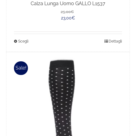
Calza Lunga Uomo GALLO L1537
Il
Il
25,00
€
prezzo
prezzo
23,00
€
originale
attuale
era:
è:
25,00€.
23,00€.
Questo
Scegli
Dettagli
prodotto
ha
più
Sale!
varianti.
Le
opzioni
possono
essere
scelte
nella
pagina
del