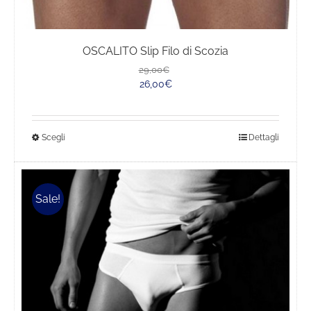
OSCALITO Slip Filo di Scozia
Il
Il
29,00
€
prezzo
prezzo
26,00
€
originale
attuale
era:
è:
29,00€.
26,00€.
Questo
Scegli
Dettagli
prodotto
ha
più
Sale!
varianti.
Le
opzioni
possono
essere
scelte
nella