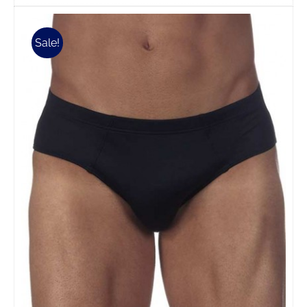
ha
più
Sale!
varianti.
Le
opzioni
possono
essere
scelte
nella
pagina
del
prodotto