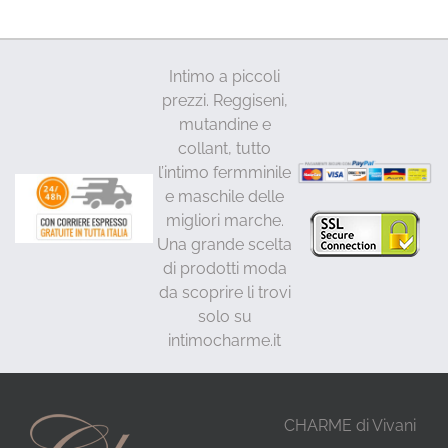
Intimo a piccoli
prezzi. Reggiseni,
mutandine e
collant, tutto
l’intimo fermminile
e maschile delle
migliori marche.
Una grande scelta
di prodotti moda
da scoprire li trovi
solo su
intimocharme.it
CHARME di Vivani