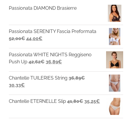
Passionata DIAMOND Brasierre
Passionata SERENITY Fascia Preformata
Il
Il
52,00
€
44,00
€
prezzo
prezzo
originale
attuale
Passionata WHITE NIGHTS Reggiseno
era:
è:
Il
Il
Push Up
42,62
€
36,89
€
52,00€.
44,00€.
prezzo
prezzo
originale
attuale
Chantelle TUILERIES String
36,89
€
era:
è:
Il
Il
30,33
€
42,62€.
36,89€.
prezzo
prezzo
originale
attuale
Il
Il
Chantelle ETERNELLE Slip
41,80
€
35,25
€
era:
è:
prezzo
prezzo
36,89€.
30,33€.
originale
attuale
era:
è:
41,80€.
35,25€.