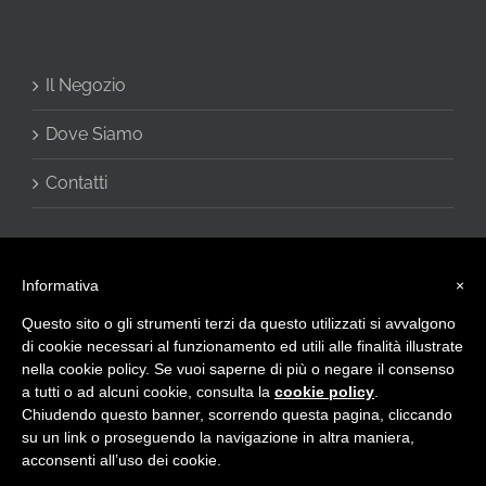
Il Negozio
Dove Siamo
Contatti
Informativa
×
Questo sito o gli strumenti terzi da questo utilizzati si avvalgono
di cookie necessari al funzionamento ed utili alle finalità illustrate
nella cookie policy. Se vuoi saperne di più o negare il consenso
a tutti o ad alcuni cookie, consulta la
cookie policy
.
© 2016 - CHARME di Vivani Cinzia - Via Giulietti, 2 60020 Sirolo (AN) -
Chiudendo questo banner, scorrendo questa pagina, cliccando
Privacy Policy
-
info@intimocharme.it
- +39.0719332133 -
+39.3332599143 - P.I. IT02423120423
su un link o proseguendo la navigazione in altra maniera,
acconsenti all’uso dei cookie.
Facebook
X
Email