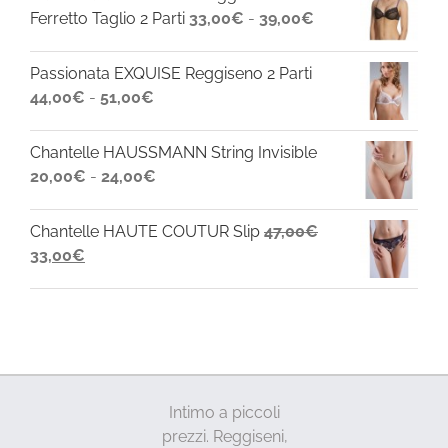
era:
è:
Fascia
Ferretto Taglio 2 Parti
33,00
€
-
39,00
€
58,00€.
47,00€.
di
prezzo:
Passionata EXQUISE Reggiseno 2 Parti
da
Fascia
44,00
€
-
51,00
€
33,00€
di
a
prezzo:
Chantelle HAUSSMANN String Invisible
39,00€
da
Fascia
20,00
€
-
24,00
€
44,00€
di
a
prezzo:
Chantelle HAUTE COUTUR Slip
47,00
€
51,00€
da
Il
Il
33,00
€
20,00€
prezzo
prezzo
a
originale
attuale
24,00€
era:
è:
47,00€.
33,00€.
Intimo a piccoli
prezzi. Reggiseni,