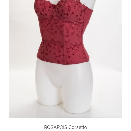
nella
pagina
del
prodotto
ROSAPOIS Corsetto