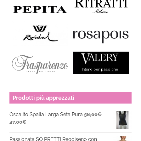
Prodotti più apprezzati
Oscalito Spalla Larga Seta Pura
58,00
€
Il
Il
47,00
€
prezzo
prezzo
originale
attuale
Passionata SO PRETTI Reggiseno con