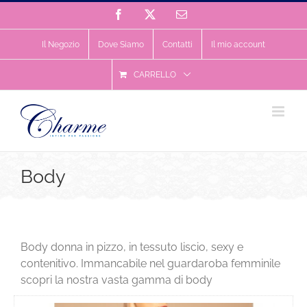
Salta
Facebook
X
Email
al
contenuto
Il Negozio
Dove Siamo
Contatti
Il mio account
CARRELLO
Body
Body donna in pizzo, in tessuto liscio, sexy e
contenitivo. Immancabile nel guardaroba femminile
scopri la nostra vasta gamma di body