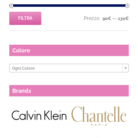
Prezzo:
—
FILTRA
90€
130€
Prezzo
Prezzo
Min
Max
Colore

Ogni Colore
Brands