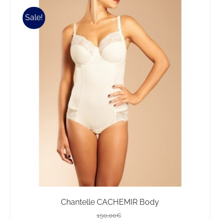
Sale!
Chantelle CACHEMIR Body
Il
Il
150,00
€