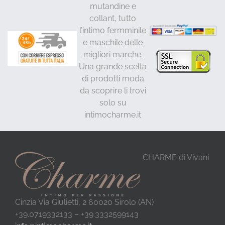
mutandine e
collant, tutto
l’intimo fermminile
e maschile delle
migliori marche.
Una grande scelta
di prodotti moda
da scoprire li trovi
solo su
intimocharme.it
CHARME di Vivani
Cinzia Via Giulietti, 2 60020 Sirolo (AN)
+39.0719332133 – +39.3332599143