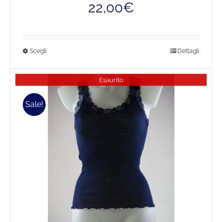
22,00
€
originale
attuale
era:
è:
43,00€.
22,00€.
Questo
Scegli
Dettagli
prodotto
ha
Esaurito
più
varianti.
Sale!
Le
opzioni
possono
essere
scelte
nella
pagina
del
prodotto