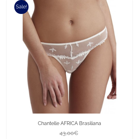
più
Sale!
varianti.
Le
opzioni
possono
essere
scelte
nella
pagina
del
prodotto
Chantelle AFRICA Brasiliana
Il
Il
43,00
€
prezzo
prezzo