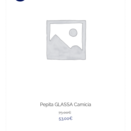
Pepita GLASSA Camicia
Il
Il
75,00
€
prezzo
prezzo
53,00
€
originale
attuale
era:
è: