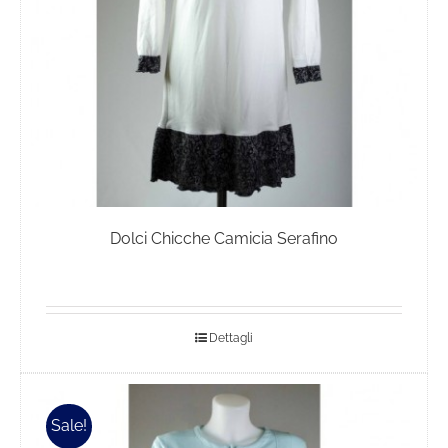
nella
pagina
del
prodotto
Dolci Chicche Camicia Serafino
Dettagli
Sale!