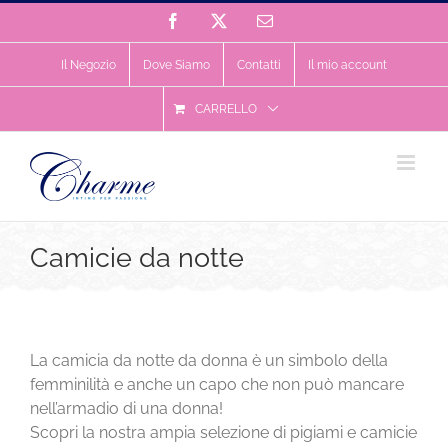
Salta
Facebook
X
Email
al
contenuto
Il Negozio
Dove Siamo
Contatti
Il mio account
CARRELLO
Camicie da notte
La camicia da notte da donna è un simbolo della
femminilità e anche un capo che non può mancare
nell’armadio di una donna!
Scopri la nostra ampia selezione di pigiami e camicie