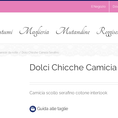
Il Negozio
Do
stumi
Maglieria
Mutandine
Reggise
amicie da notte
Dolci Chicche Camicia Serafino
Dolci Chicche Camicia
Camicia scollo serafino cotone interlook
Guida alle taglie