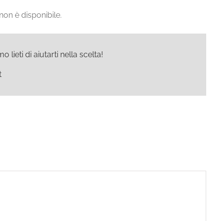
non è disponibile.
ieti di aiutarti nella scelta!
t