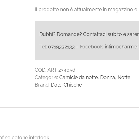
Il prodotto non è attualmente in magazzino e 
Dubbi? Domande? Contattaci subito e saremo l
Tel:
0719332133
– Facebook:
intimocharme.i
COD:
ART 23405d
Categorie:
Camicie da notte
,
Donna
,
Notte
Brand:
Dolci Chicche
afino cotone interlook