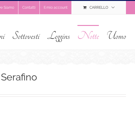
ve Siamo
Contatti
Il mio account
CARRELLO
ni
Sottovesti
Leggins
Notte
Uomo
 Serafino