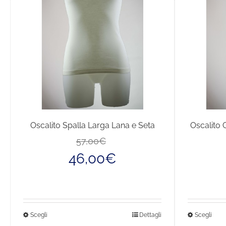
Oscalito Spalla Larga Lana e Seta
Oscalito 
Il
Il
57,00
€
prezzo
prezzo
46,00
€
originale
attuale
era:
è:
57,00€.
46,00€.
Questo
Que
Scegli
Dettagli
Scegli