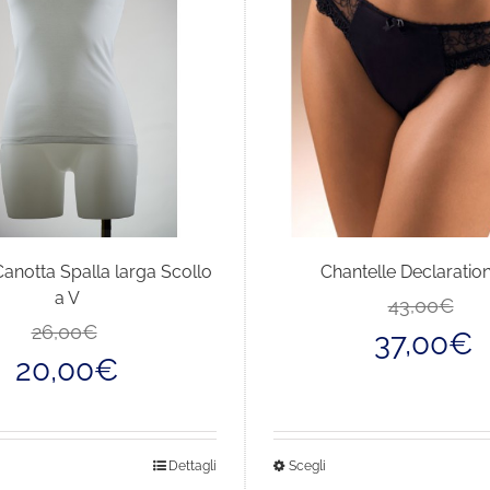
Canotta Spalla larga Scollo
Chantelle Declaration
a V
43,00
€
Il
Il
26,00
€
37,00
€
prezzo
prezzo
20,00
€
originale
attuale
era:
è:
26,00€.
20,00€.
sto
Questo
Dettagli
Scegli