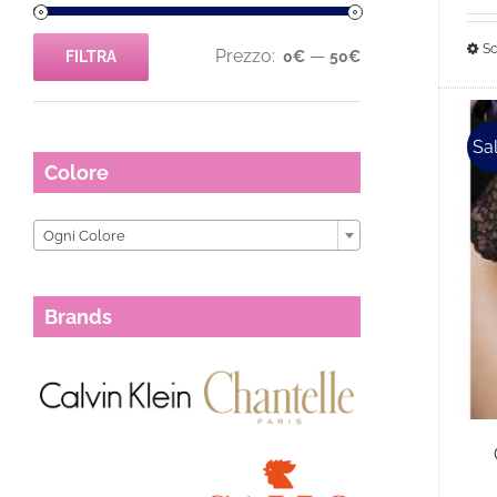
Sc
Prezzo:
—
FILTRA
0€
50€
Prezzo
Prezzo
Min
Max
Sal
Colore

Ogni Colore
Brands