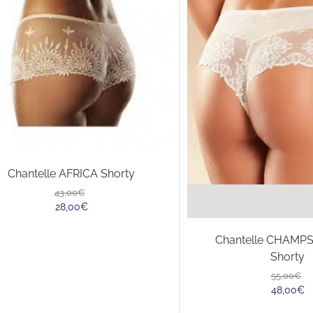
Chantelle AFRICA Shorty
Il
Il
43,00
€
prezzo
prezzo
28,00
€
originale
attuale
era:
è:
Chantelle CHAMPS
43,00€.
28,00€.
Shorty
55,00
€
48,00
€