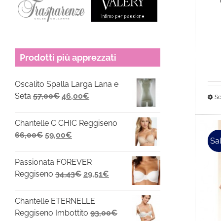
Prodotti più apprezzati
Oscalito Spalla Larga Lana e
Il
Il
Seta
57,00
€
46,00
€
Sc
prezzo
prezzo
originale
attuale
Chantelle C CHIC Reggiseno
era:
è:
Il
Il
66,00
€
59,00
€
Sal
57,00€.
46,00€.
prezzo
prezzo
originale
attuale
Passionata FOREVER
era:
è:
Il
Il
Reggiseno
34,43
€
29,51
€
66,00€.
59,00€.
prezzo
prezzo
originale
attuale
Chantelle ETERNELLE
era:
è:
Reggiseno Imbottito
93,00
€
34,43€.
29,51€.