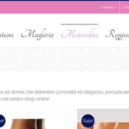
Il Negozio
Do
stumi
Maglieria
Mutandine
Reggise
te da donna che abbinano comodità ed eleganza, pensate per e
o nel nostro shop online
e!
Sale!