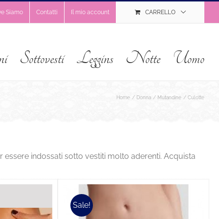
ve Siamo
Contatti
Il mio account
CARRELLO
ni
Sottovesti
Leggins
Notte
Uomo
Home
Donna
Mutandine
Culotte
ssere indossati sotto vestiti molto aderenti. Acquista
Sale!