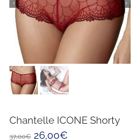
Chantelle ICONE Shorty
Il
Il
26,00
€
37,00
€
prezzo
prezzo