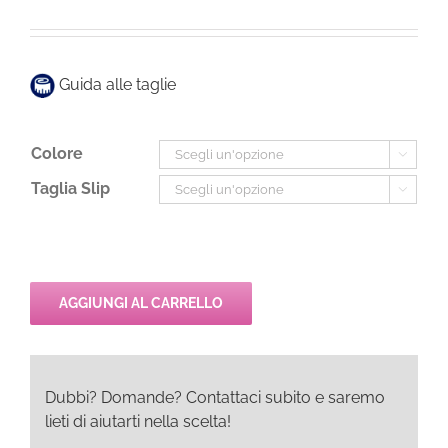
originale
attuale
era:
è:
37,00€.
26,00€.
Guida alle taglie
Colore

Taglia Slip

AGGIUNGI AL CARRELLO
Dubbi? Domande? Contattaci subito e saremo
lieti di aiutarti nella scelta!