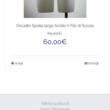
Oscalito Spalla larga Scollo V Filo di Scozia
Il
Il
75,00
€
prezzo
prezzo
60,00
€
originale
attuale
era:
è:
75,00€.
60,00€.
Questo
Scegli
Dettagli
prodotto
ha
più
varianti.
Le
opzioni
Intimo a piccoli
possono
prezzi. Reggiseni,