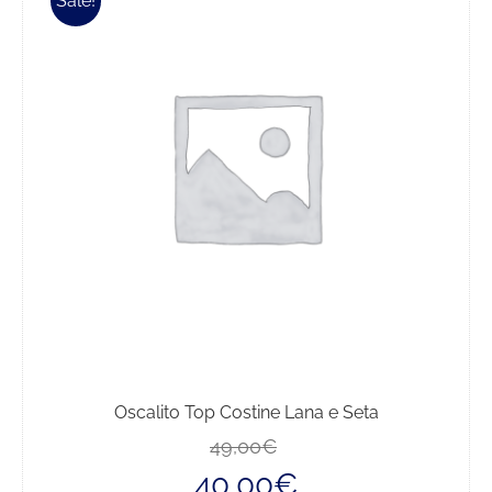
Sale!
Oscalito Top Costine Lana e Seta
Il
Il
49,00
€
prezzo
prezzo
40,00
€
originale
attuale