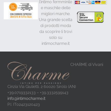
l’intimo fermminile
e maschile delle
migliori marche.
Una grande scelta
di prodotti moda
da scoprire li trovi
solo su
intimocharme.it
CHARME di Vivani
Cinzia Via Giulietti, 2 60020 Sirolo (AN)
+39.0719332133 – +39.3332599143
info@intimocharme.it
P.I. IT02423120423