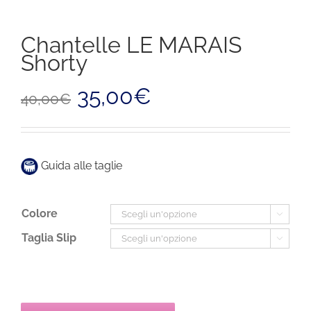
Chantelle LE MARAIS
Shorty
Il
Il
35,00
€
40,00
€
prezzo
prezzo
originale
attuale
era:
è:
40,00€.
35,00€.
Guida alle taglie
Colore

Taglia Slip
