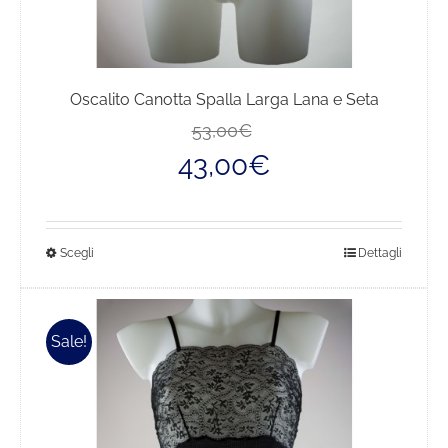
Oscalito Canotta Spalla Larga Lana e Seta
Il
Il
53,00
€
prezzo
prezzo
43,00
€
originale
attuale
era:
è:
53,00€.
43,00€.
Questo
Scegli
Dettagli
prodotto
ha
più
Sale!
varianti.
Le
opzioni
possono
essere