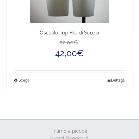
Oscalito Top Filo di Scozia
Il
Il
52,00
€
prezzo
prezzo
42,00
€
originale
attuale
era:
è:
52,00€.
42,00€.
Questo
Scegli
Dettagli
prodotto
ha
più
varianti.
Le
opzioni
Intimo a piccoli
possono
prezzi. Reggiseni,