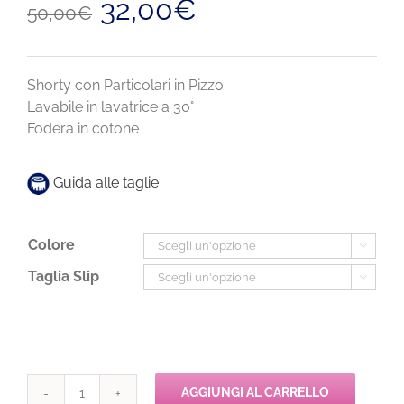
32,00
€
50,00
€
prezzo
prezzo
originale
attuale
era:
è:
50,00€.
32,00€.
Shorty con Particolari in Pizzo
Lavabile in lavatrice a 30°
Fodera in cotone
Guida alle taglie
Colore

Taglia Slip

AGGIUNGI AL CARRELLO
Chantelle