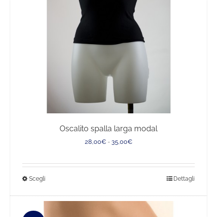
scelte
nella
pagina
del
prodotto
Oscalito spalla larga modal
Fascia
28,00
€
-
35,00
€
di
prezzo:
da
Questo
Scegli
Dettagli
28,00€
a
prodotto
35,00€
ha
più