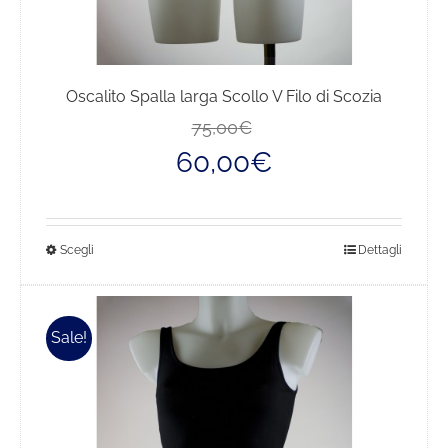
Oscalito Spalla larga Scollo V Filo di Scozia
Il
Il
75,00
€
prezzo
prezzo
60,00
€
originale
attuale
era:
è:
75,00€.
60,00€.
Questo
Scegli
Dettagli
prodotto
ha
più
Sale!
varianti.
Le
opzioni
possono
essere