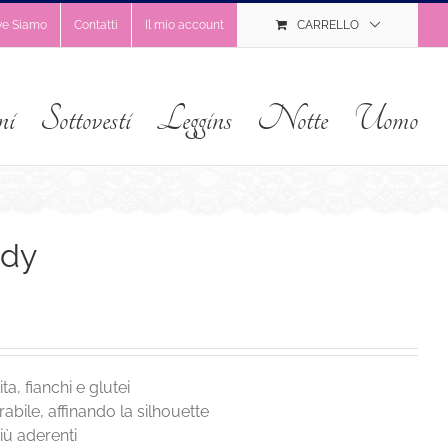
ve Siamo
Contatti
Il mio account
CARRELLO
ni
Sottovesti
Leggins
Notte
Uomo
ody
a, fianchi e glutei
bile, affinando la silhouette
più aderenti