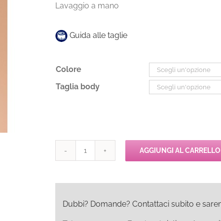
Lavaggio a mano
Guida alle taglie
Colore
Taglia body
AGGIUNGI AL CARRELLO
Chantelle
HEDONA
Body
quantità
Dubbi? Domande? Contattaci subito e saremo l