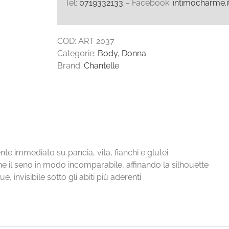
Tel:
0719332133
– Facebook:
intimocharme.i
COD:
ART 2037
Categorie:
Body
,
Donna
Brand:
Chantelle
nte immediato su pancia, vita, fianchi e glutei
ne il seno in modo incomparabile, affinando la silhouette
, invisibile sotto gli abiti più aderenti