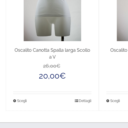
Oscalito Canotta Spalla larga Scollo
Oscalito
a V
Il
Il
26,00
€
prezzo
prezzo
20,00
€
originale
attuale
era:
è:
26,00€.
20,00€.
Questo
Que
Scegli
Dettagli
Scegli
prodotto
pro
ha
ha
più
più