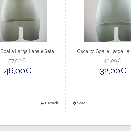
 Spalla Larga Lana e Seta
Oscalito Spalla Larga La
Il
Il
57,00
€
40,00
€
prezzo
prezzo
46,00
€
32,00
€
originale
attuale
era:
è:
57,00€.
46,00€.
sto
Questo
Dettagli
Scegli
dotto
prodotto
ha
più