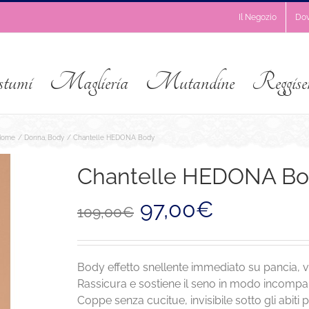
Il Negozio
Do
stumi
Maglieria
Mutandine
Reggise
Home
Donna
Body
Chantelle HEDONA Body
Chantelle HEDONA B
Il
Il
97,00
€
109,00
€
prezzo
prezzo
originale
attuale
era:
è:
109,00€.
97,00€.
Body effetto snellente immediato su pancia, vit
Rassicura e sostiene il seno in modo incompara
Coppe senza cucitue, invisibile sotto gli abiti 