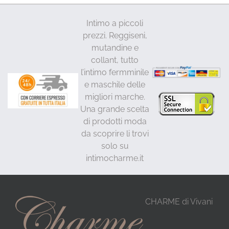
Intimo a piccoli
prezzi. Reggiseni,
mutandine e
collant, tutto
l’intimo fermminile
e maschile delle
migliori marche.
Una grande scelta
di prodotti moda
da scoprire li trovi
solo su
intimocharme.it
CHARME di Vivani