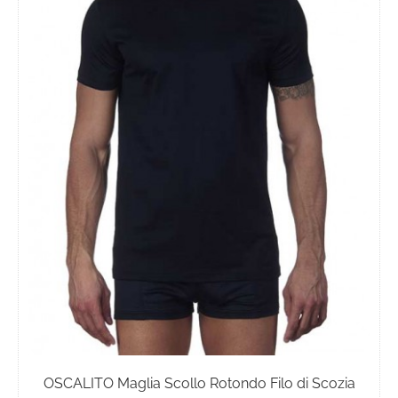
Le
opzioni
possono
essere
scelte
nella
pagina
del
prodotto
OSCALITO Maglia Scollo Rotondo Filo di Scozia