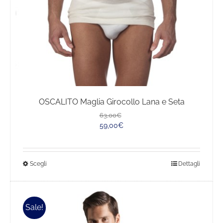
OSCALITO Maglia Girocollo Lana e Seta
Il
Il
63,00
€
prezzo
prezzo
59,00
€
originale
attuale
era:
è:
63,00€.
59,00€.
Questo
Scegli
Dettagli
prodotto
ha
più
Sale!
varianti.