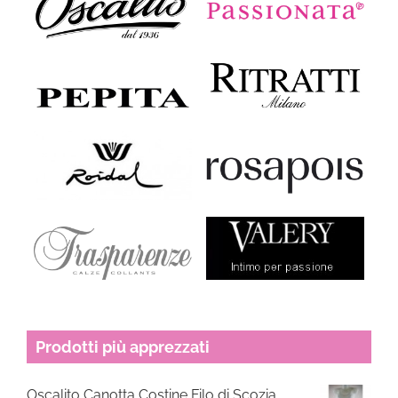
Prodotti più apprezzati
Oscalito Canotta Costine Filo di Scozia