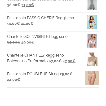
Il
Il
38,00
€
31,00
€
prezzo
prezzo
originale
attuale
Passionata PASSIO CHERIE Reggiseno
era:
è:
Il
Il
51,00
€
41,00
€
38,00€.
31,00€.
prezzo
prezzo
originale
attuale
Chantelle SO INVISIBLE Reggiseno
era:
è:
Il
Il
62,00
€
49,00
€
51,00€.
41,00€.
prezzo
prezzo
originale
attuale
Chantelle CHANTILLY Reggiseno
era:
è:
Il
Il
Balconcino Preformato
67,00
€
47,00
€
62,00€.
49,00€.
prezzo
prezzo
originale
attuale
Passionata DOUBLE JE String
29,00
€
era:
è:
Il
Il
24,00
€
67,00€.
47,00€.
prezzo
prezzo
originale
attuale
era:
è:
29,00€.
24,00€.