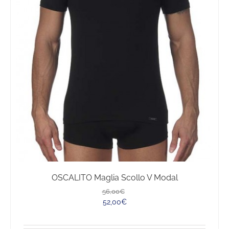
scelte
nella
pagina
del
prodotto
OSCALITO Maglia Scollo V Modal
Il
Il
56,00
€
prezzo
prezzo
52,00
€
originale
attuale
era:
è: