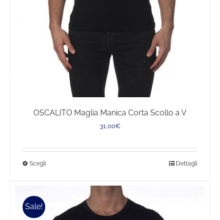
OSCALITO Maglia Manica Corta Scollo a V
31,00
€
Questo
Scegli
Dettagli
prodotto
ha
più
Sale!
varianti.