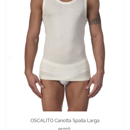
OSCALITO Canotta Spalla Larga
Il
Il
44,00
€