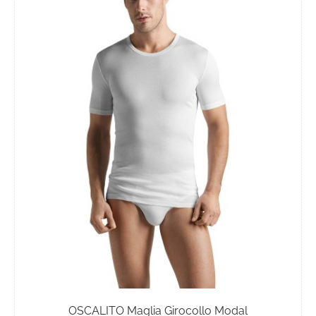
Le
opzioni
possono
essere
scelte
nella
pagina
del
prodotto
OSCALITO Maglia Girocollo Modal