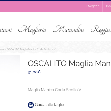
Il Negozio
Do
stumi
Maglieria
Mutandine
Reggise
tima
OSCALITO Maglia Manica Corta Scollo a V
OSCALITO Maglia Manic
31,00
€
Maglia Manica Corta Scollo V
Guida alle taglie