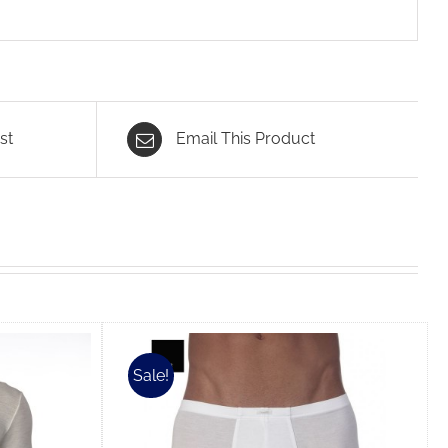
st
Email This Product
Sale!