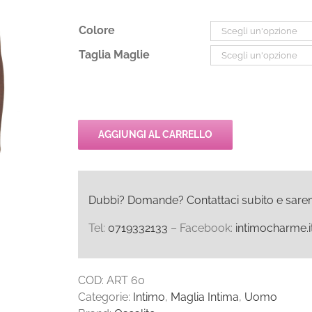
Colore
Taglia Maglie
AGGIUNGI AL CARRELLO
Dubbi? Domande? Contattaci subito e saremo l
Tel:
0719332133
– Facebook:
intimocharme.i
COD:
ART 60
Categorie:
Intimo
,
Maglia Intima
,
Uomo