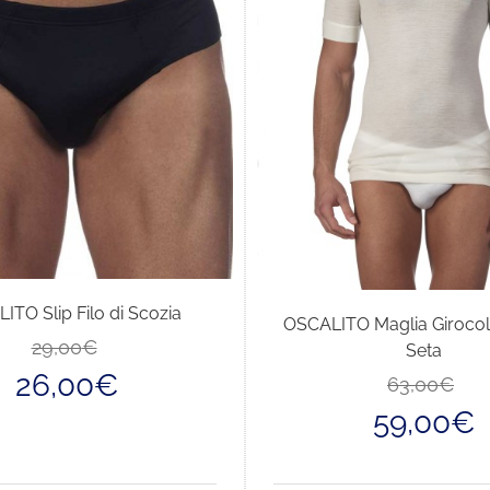
ITO Slip Filo di Scozia
OSCALITO Maglia Girocol
Il
Il
29,00
€
Seta
prezzo
prezzo
26,00
€
63,00
€
originale
attuale
era:
è:
59,00
€
29,00€.
26,00€.