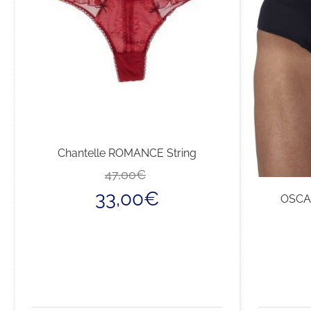
Chantelle ROMANCE String
Il
Il
47,00
€
prezzo
prezzo
33,00
€
OSCAL
originale
attuale
era:
è:
47,00€.
33,00€.