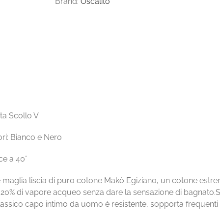
Brand:
Oscalito
ta Scollo V
ori: Bianco e Nero
ce a 40°
ice maglia liscia di puro cotone Makò Egiziano, un cotone estr
al 20% di vapore acqueo senza dare la sensazione di bagnato.Se
assico capo intimo da uomo è resistente, sopporta frequenti 