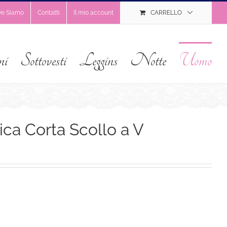
ve Siamo
Contatti
Il mio account
CARRELLO
ni
Sottovesti
Leggins
Notte
Uomo
a Corta Scollo a V