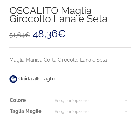
OSCALITO Maglia
Girocollo Lana e Seta
Il
Il
48,36
€
51,64
€
prezzo
prezzo
originale
attuale
era:
è:
51,64€.
48,36€.
Maglia Manica Corta Girocollo Lana e Seta
Guida alle taglie
Colore

Taglia Maglie
