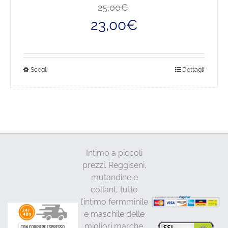
Il
Il
25,00
€
prezzo
prezzo
23,00
€
originale
attuale
era:
è:
25,00€.
23,00€.
Questo
Scegli
Dettagli
prodotto
ha
più
varianti.
Le
opzioni
Intimo a piccoli
possono
prezzi. Reggiseni,
essere
mutandine e
scelte
collant, tutto
nella
l’intimo fermminile
pagina
e maschile delle
del
migliori marche.