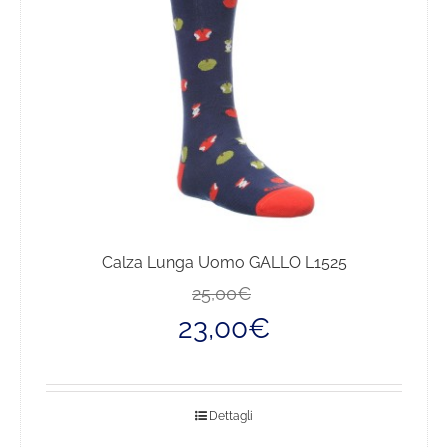
scelte
nella
pagina
del
prodotto
Calza Lunga Uomo GALLO L1525
Il
Il
25,00
€
prezzo
prezzo
23,00
€
originale
attuale
era:
è:
25,00€.
23,00€.
Dettagli