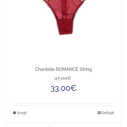
Chantelle ROMANCE String
Il
Il
47,00
€
prezzo
prezzo
33,00
€
originale
attuale
era:
è:
47,00€.
33,00€.
Questo
Scegli
Dettagli
prodotto
ha