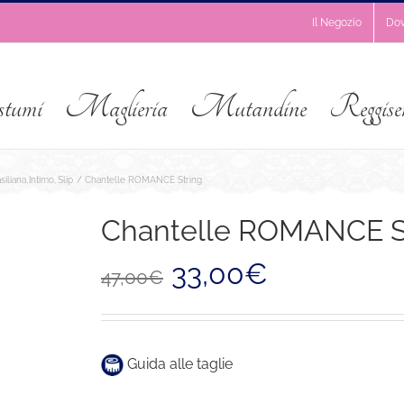
Il Negozio
Do
stumi
Maglieria
Mutandine
Reggise
siliana
Intimo
Slip
Chantelle ROMANCE String
Chantelle ROMANCE S
Il
Il
33,00
€
47,00
€
prezzo
prezzo
originale
attuale
era:
è:
47,00€.
33,00€.
Guida alle taglie