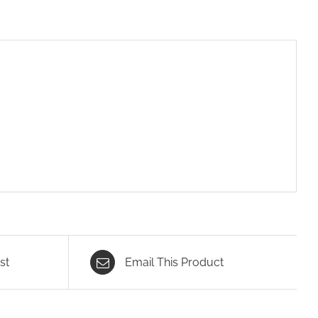
st
Email This Product