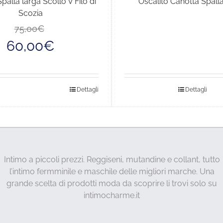
palla larga Scollo V Filo di
Oscalito Canotta Spall
Scozia
Il
Il
75,00
€
prezzo
prezzo
60,00
€
originale
attuale
era:
è:
75,00€.
60,00€.
sto
Dettagli
Dettagli
dotto
anti.
Intimo a piccoli prezzi. Reggiseni, mutandine e collant, tutto
ioni
l’intimo fermminile e maschile delle migliori marche. Una
sono
grande scelta di prodotti moda da scoprire li trovi solo su
ere
intimocharme.it
lte
a
ina