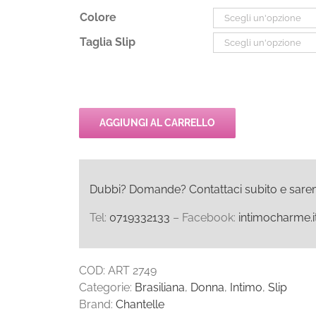
Colore
Taglia Slip
AGGIUNGI AL CARRELLO
Dubbi? Domande? Contattaci subito e saremo l
Tel:
0719332133
– Facebook:
intimocharme.i
COD:
ART 2749
Categorie:
Brasiliana
,
Donna
,
Intimo
,
Slip
Brand:
Chantelle