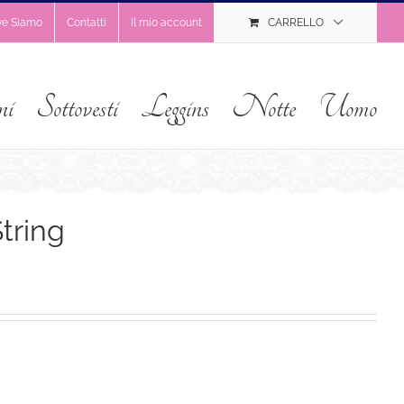
ve Siamo
Contatti
Il mio account
CARRELLO
ni
Sottovesti
Leggins
Notte
Uomo
tring