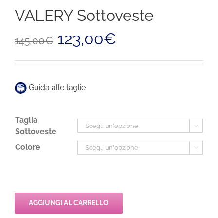
VALERY Sottoveste
Il
Il
123,00
€
145,00
€
prezzo
prezzo
originale
attuale
era:
è:
145,00€.
123,00€.
Guida alle taglie
Taglia

Sottoveste
Colore

AGGIUNGI AL CARRELLO