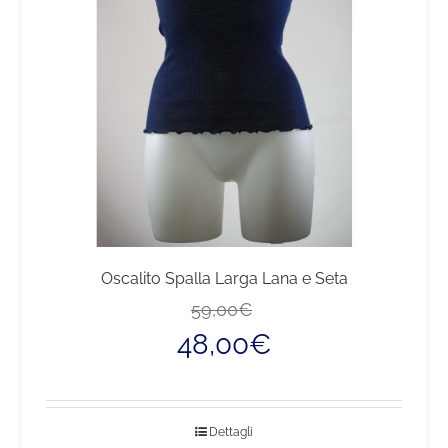
essere
scelte
nella
pagina
del
prodotto
Oscalito Spalla Larga Lana e Seta
Il
Il
59,00
€
prezzo
prezzo
48,00
€
originale
attuale
era:
è:
59,00€.
48,00€.
Dettagli