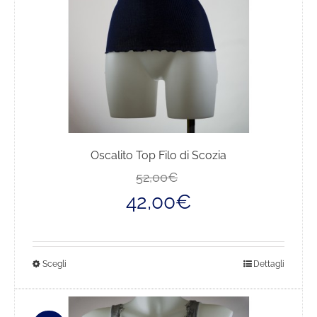
Oscalito Top Filo di Scozia
Il
Il
52,00
€
prezzo
prezzo
42,00
€
originale
attuale
era:
è:
52,00€.
42,00€.
Questo
Scegli
Dettagli
prodotto
ha
più