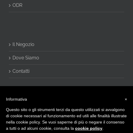
ODR
Il Negozio
Dove Siamo
Contatti
Informativa
×
Questo sito o gli strumenti terzi da questo utilizzati si avvalgono
di cookie necessari al funzionamento ed utili alle finalità illustrate
nella cookie policy. Se vuoi saperne di più o negare il consenso
a tutti o ad alcuni cookie, consulta la
cookie policy
.
© 2016 - CHARME di Vivani Cinzia - Via Giulietti, 2 60020 Sirolo (AN) -