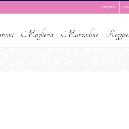
Il Negozio
Do
stumi
Maglieria
Mutandine
Reggise