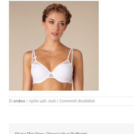
su
Di
andrea
|
Aprile 14th, 2016
|
Commenti disabilitati
4705_6
Share This Story, Choose Your Platform!