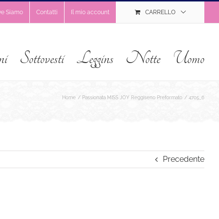
ve Siamo
Contatti
Il mio account
CARRELLO
ni
Sottovesti
Leggins
Notte
Uomo
Home
Passionata MISS JOY Reggiseno Preformato
4705_6
Precedente