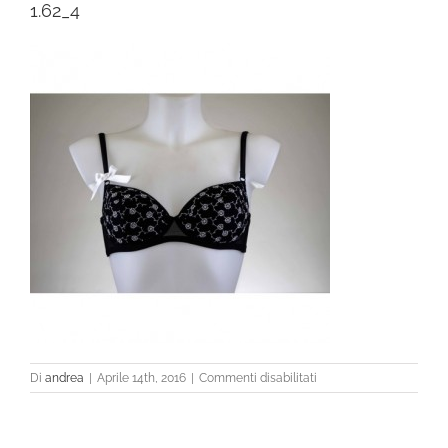
1.62_4
su
Di
andrea
|
Aprile 14th, 2016
|
Commenti disabilitati
1.62_4