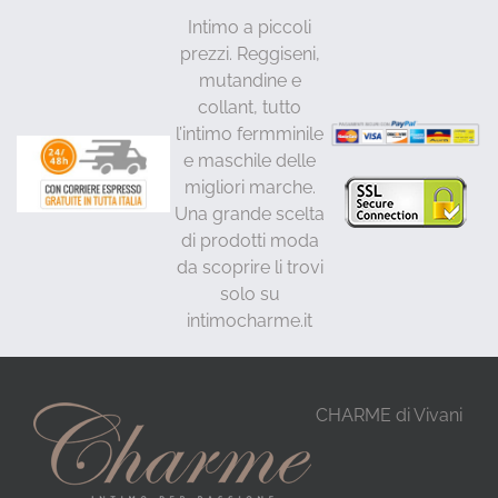
Intimo a piccoli
prezzi. Reggiseni,
mutandine e
collant, tutto
l’intimo fermminile
e maschile delle
migliori marche.
Una grande scelta
di prodotti moda
da scoprire li trovi
solo su
intimocharme.it
CHARME di Vivani