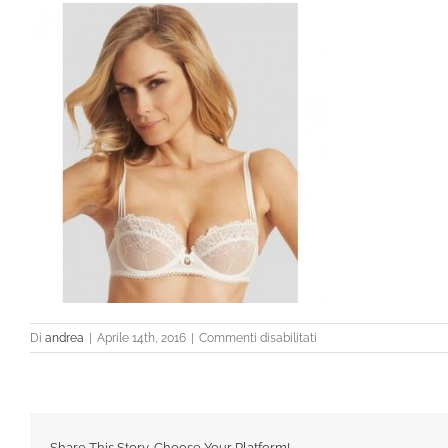
su
Di
andrea
|
Aprile 14th, 2016
|
Commenti disabilitati
4565_b
Share This Story, Choose Your Platform!