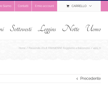
ve Siamo
Contatti
Il mio account
CARRELLO
ni
Sottovesti
Leggins
Notte
Uomo
Home
Passionata JOLIE PARISIENNE Reggiseno a Balconcino
4565_b
Precedente