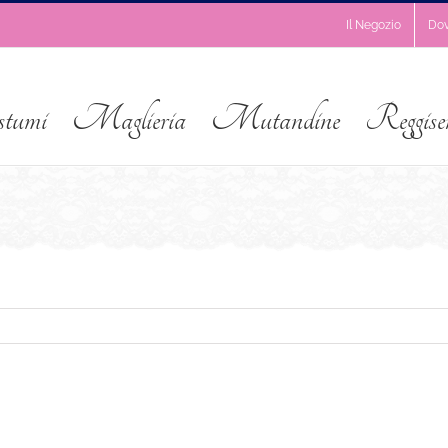
Il Negozio
Do
stumi
Maglieria
Mutandine
Reggise