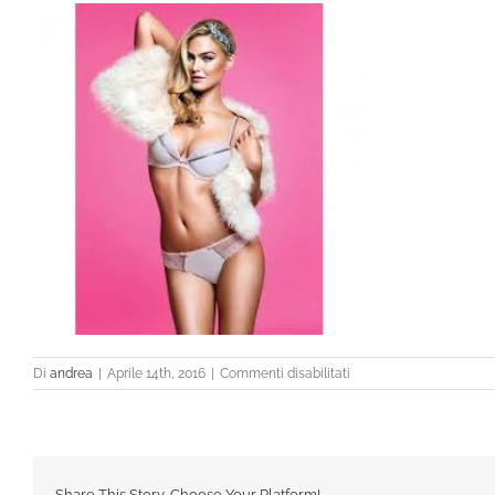
su
Di
andrea
|
Aprile 14th, 2016
|
Commenti disabilitati
images_1
Share This Story, Choose Your Platform!