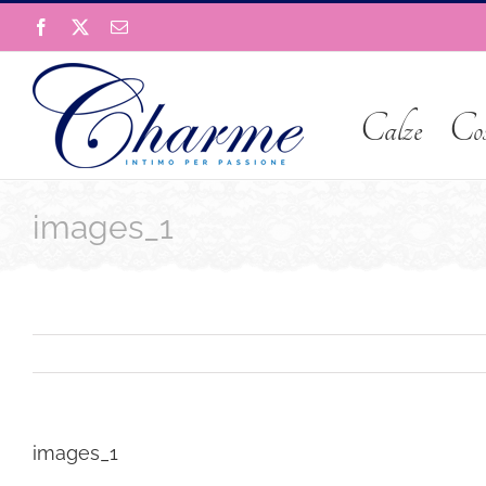
Salta
Facebook
X
Email
al
contenuto
Calze
Co
images_1
images_1