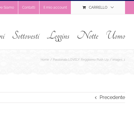
ve Siamo
Contatti
Il mio account
CARRELLO
ni
Sottovesti
Leggins
Notte
Uomo
Home
Passionata LOVELY Reggiseno Push Up
images_1
Precedente