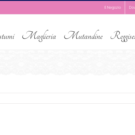
Il Negozio
Do
stumi
Maglieria
Mutandine
Reggise