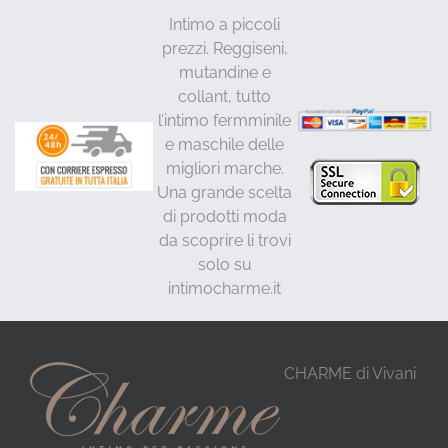
Intimo a piccoli
prezzi. Reggiseni,
mutandine e
collant, tutto
l’intimo fermminile
e maschile delle
migliori marche.
Una grande scelta
di prodotti moda
da scoprire li trovi
solo su
intimocharme.it
CHARME di Vivani