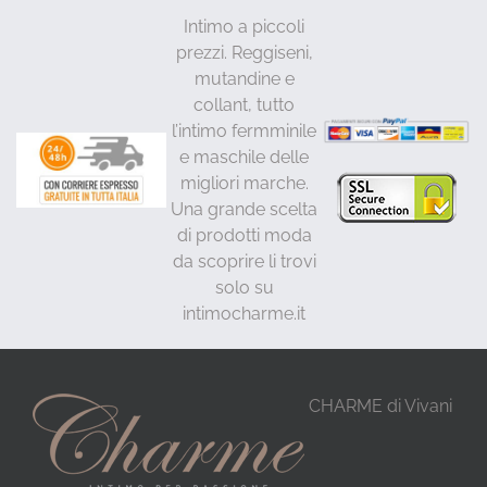
Intimo a piccoli
prezzi. Reggiseni,
mutandine e
collant, tutto
l’intimo fermminile
e maschile delle
migliori marche.
Una grande scelta
di prodotti moda
da scoprire li trovi
solo su
intimocharme.it
CHARME di Vivani