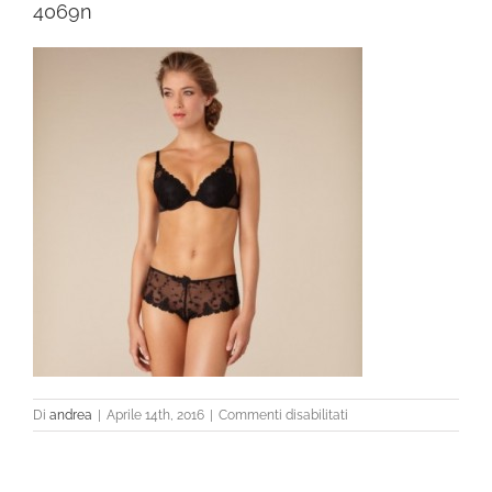
4069n
su
Di
andrea
|
Aprile 14th, 2016
|
Commenti disabilitati
4069n