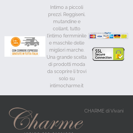
Intimo a piccoli
prezzi. Reggiseni,
mutandine e
collant, tutto
l’intimo fermminile
e maschile delle
migliori marche.
Una grande scelta
di prodotti moda
da scoprire li trovi
solo su
intimocharme.it
CHARME di Vivani