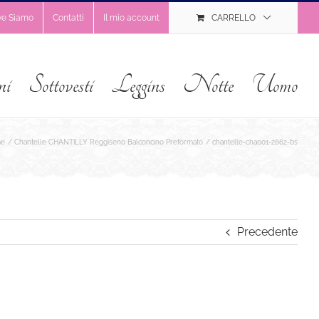
ve Siamo
Contatti
Il mio account
CARRELLO
ni
Sottovesti
Leggins
Notte
Uomo
e
Chantelle CHANTILLY Reggiseno Balconcino Preformato
chantelle-cha001-2862-bs
Precedente