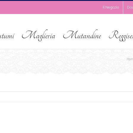
Il Negozio
Do
stumi
Maglieria
Mutandine
Reggise
Hom