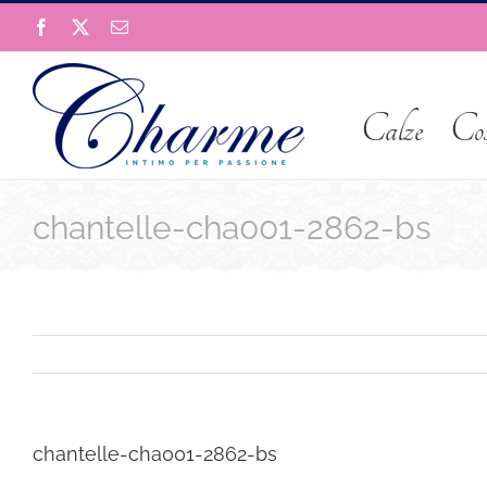
Salta
Facebook
X
Email
al
contenuto
Calze
Co
chantelle-cha001-2862-bs
chantelle-cha001-2862-bs