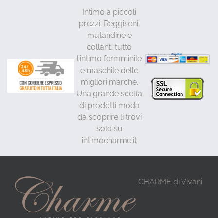
Intimo a piccoli
prezzi. Reggiseni,
mutandine e
collant, tutto
l’intimo fermminile
e maschile delle
migliori marche.
Una grande scelta
di prodotti moda
da scoprire li trovi
solo su
intimocharme.it
CHARME di Vivani