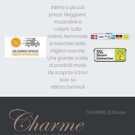
Intimo a piccoli
prezzi. Reggiseni,
mutandine e
collant, tutto
l’intimo fermminile
e maschile delle
migliori marche.
Una grande scelta
di prodotti moda
da scoprire li trovi
solo su
intimocharme.it
CHARME di Vivani