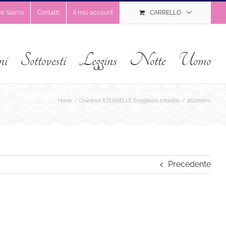
ve Siamo
Contatti
Il mio account
CARRELLO
ni
Sottovesti
Leggins
Notte
Uomo
Home
Chantelle ETERNELLE Reggiseno Imbottito
3622intero
Precedente