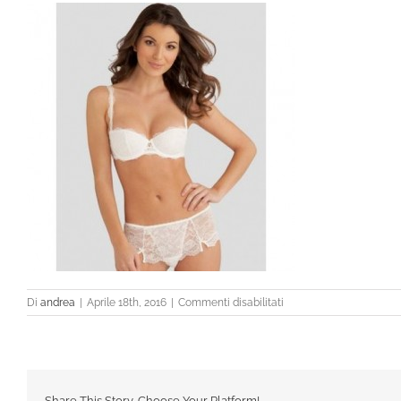
su
Di
andrea
|
Aprile 18th, 2016
|
Commenti disabilitati
3622intero
Share This Story, Choose Your Platform!