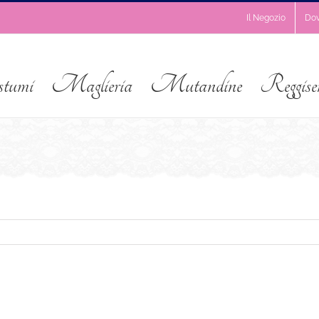
Il Negozio
Do
stumi
Maglieria
Mutandine
Reggise