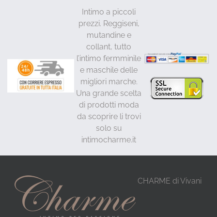
Intimo a piccoli
prezzi. Reggiseni,
mutandine e
collant, tutto
l’intimo fermminile
e maschile delle
migliori marche.
Una grande scelta
di prodotti moda
da scoprire li trovi
solo su
intimocharme.it
CHARME di Vivani