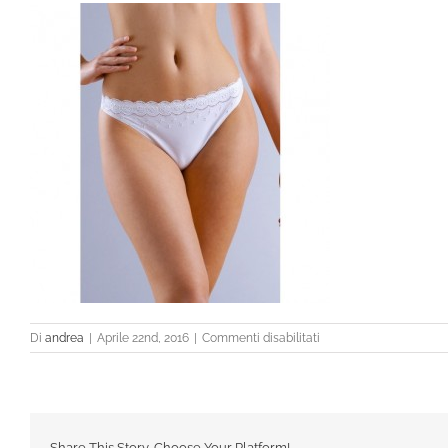
su
Di
andrea
|
Aprile 22nd, 2016
|
Commenti disabilitati
42671_1
Share This Story, Choose Your Platform!