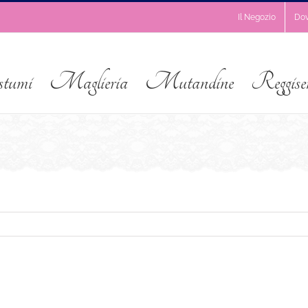
Il Negozio
Do
stumi
Maglieria
Mutandine
Reggise