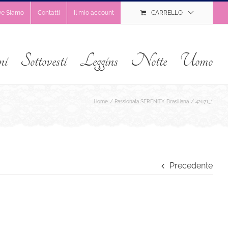
ve Siamo
Contatti
Il mio account
CARRELLO
ni
Sottovesti
Leggins
Notte
Uomo
Home
Passionata SERENITY Brasiliana
42671_1
Precedente