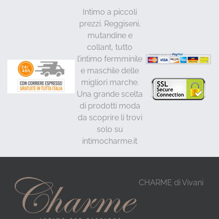
Intimo a piccoli
prezzi. Reggiseni,
mutandine e
collant, tutto
l’intimo fermminile
e maschile delle
migliori marche.
Una grande scelta
di prodotti moda
da scoprire li trovi
solo su
intimocharme.it
CHARME di Vivani