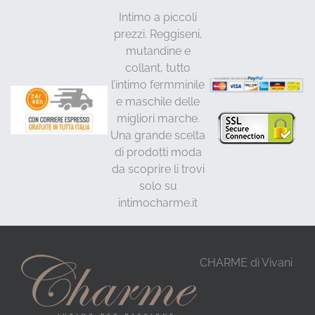
Intimo a piccoli
prezzi. Reggiseni,
mutandine e
collant, tutto
l’intimo fermminile
e maschile delle
migliori marche.
Una grande scelta
di prodotti moda
da scoprire li trovi
solo su
intimocharme.it
CHARME di Vivani