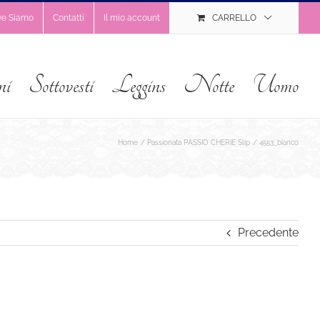
ve Siamo
Contatti
Il mio account
CARRELLO
ni
Sottovesti
Leggins
Notte
Uomo
Home
Passionata PASSIO CHERIE Slip
4553_bianco
Precedente