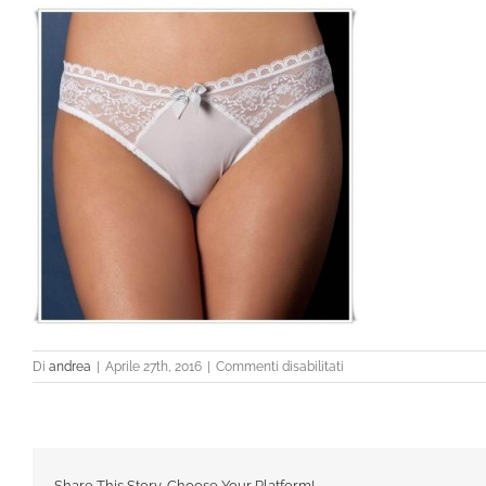
su
Di
andrea
|
Aprile 27th, 2016
|
Commenti disabilitati
4553_bianco
Share This Story, Choose Your Platform!