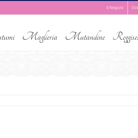
Il Negozio
Do
stumi
Maglieria
Mutandine
Reggise