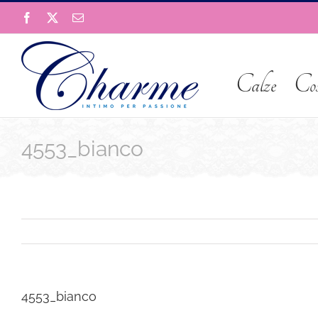
Salta
Facebook
X
Email
al
contenuto
Calze
Co
4553_bianco
4553_bianco