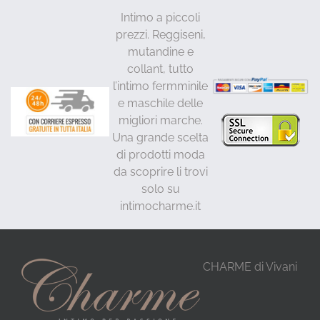
Intimo a piccoli
prezzi. Reggiseni,
mutandine e
collant, tutto
l’intimo fermminile
e maschile delle
migliori marche.
Una grande scelta
di prodotti moda
da scoprire li trovi
solo su
intimocharme.it
CHARME di Vivani