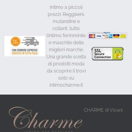
Intimo a piccoli
prezzi. Reggiseni,
mutandine e
collant, tutto
l’intimo fermminile
e maschile delle
migliori marche.
Una grande scelta
di prodotti moda
da scoprire li trovi
solo su
intimocharme.it
CHARME di Vivani