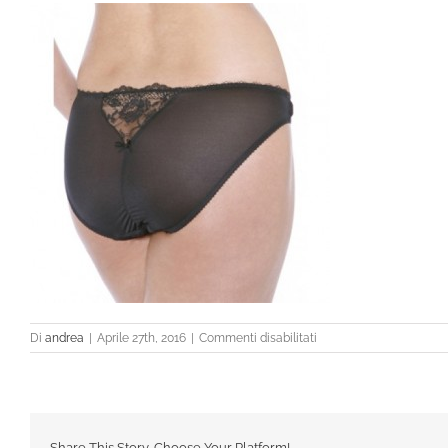
su
Di
andrea
|
Aprile 27th, 2016
|
Commenti disabilitati
3623d
Share This Story, Choose Your Platform!