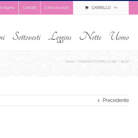
ve Siamo
Contatti
Il mio account
CARRELLO
ni
Sottovesti
Leggins
Notte
Uomo
Home
Chantelle ETERNELLE Slip
3623d
Precedente