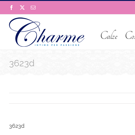
Salta
Facebook
X
Email
al
contenuto
Calze
Co
3623d
3623d