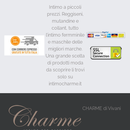
Intimo a piccoli
prezzi. Reggiseni,
mutandine e
collant, tutto
l’intimo fermminile
e maschile delle
migliori marche.
Una grande scelta
di prodotti moda
da scoprire li trovi
solo su
intimocharme.it
CHARME di Vivani