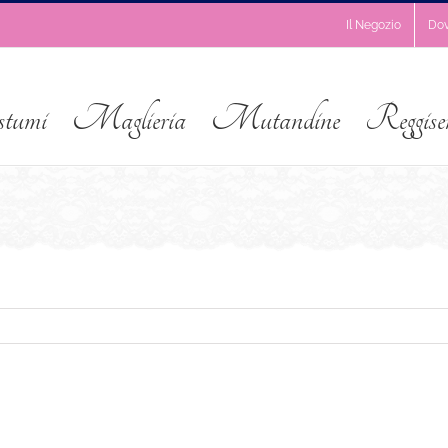
Il Negozio
Do
stumi
Maglieria
Mutandine
Reggise