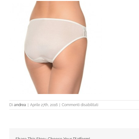
su
Di
andrea
|
Aprile 27th, 2016
|
Commenti disabilitati
3413d
Share This Story, Choose Your Platform!