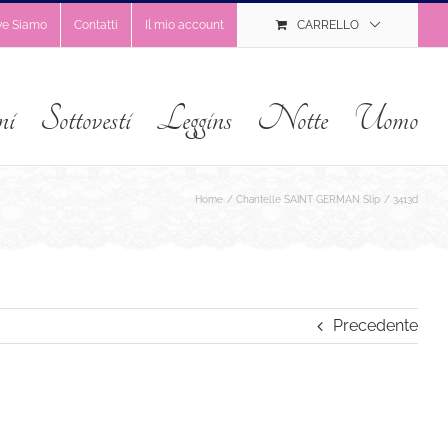
ve Siamo
Contatti
Il mio account
CARRELLO
ni
Sottovesti
Leggins
Notte
Uomo
Home
Chantelle SAINT GERMAN Slip
3413d
Precedente