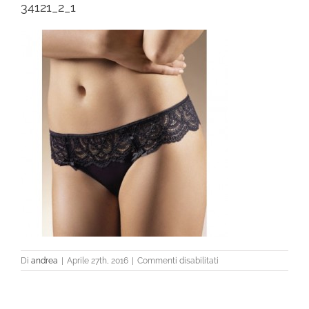
34121_2_1
su
Di
andrea
|
Aprile 27th, 2016
|
Commenti disabilitati
34121_2_1