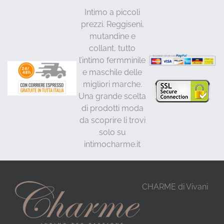
Intimo a piccoli
prezzi. Reggiseni,
mutandine e
collant, tutto
l’intimo fermminile
e maschile delle
migliori marche.
Una grande scelta
di prodotti moda
da scoprire li trovi
solo su
intimocharme.it
CHARME di Vivani