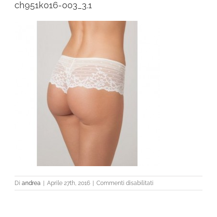
ch951k016-003_3.1
su
Di
andrea
|
Aprile 27th, 2016
|
Commenti disabilitati
ch951k016-
003_3.1