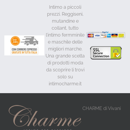
Intimo a piccoli
prezzi. Reggiseni,
mutandine e
collant, tutto
l’intimo fermminile
e maschile delle
migliori marche.
Una grande scelta
di prodotti moda
da scoprire li trovi
solo su
intimocharme.it
CHARME di Vivani