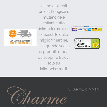
Intimo a piccoli
prezzi. Reggiseni,
mutandine e
collant, tutto
l’intimo fermminile
e maschile delle
migliori marche.
Una grande scelta
di prodotti moda
da scoprire li trovi
solo su
intimocharme.it
CHARME di Vivani