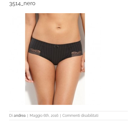
3514_nero
su
Di
andrea
|
Maggio 6th, 2016
|
Commenti disabilitati
3514_nero