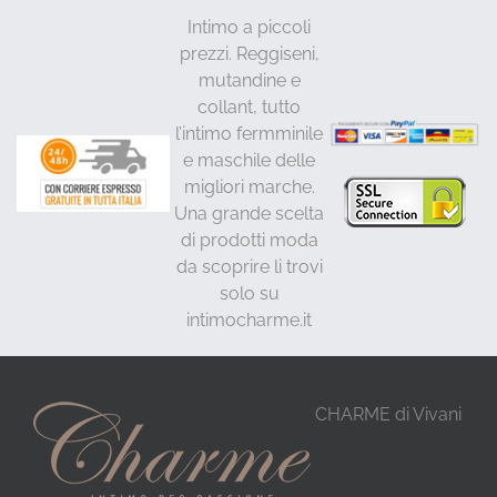
Intimo a piccoli
prezzi. Reggiseni,
mutandine e
collant, tutto
l’intimo fermminile
e maschile delle
migliori marche.
Una grande scelta
di prodotti moda
da scoprire li trovi
solo su
intimocharme.it
CHARME di Vivani