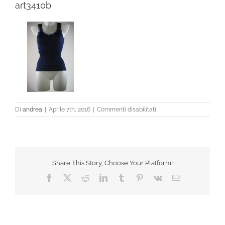
art3410b
su
Di
andrea
|
Aprile 7th, 2016
|
Commenti disabilitati
art3410b
Share This Story, Choose Your Platform!
Facebook
X
Reddit
LinkedIn
Tumblr
Pinterest
Vk
Email