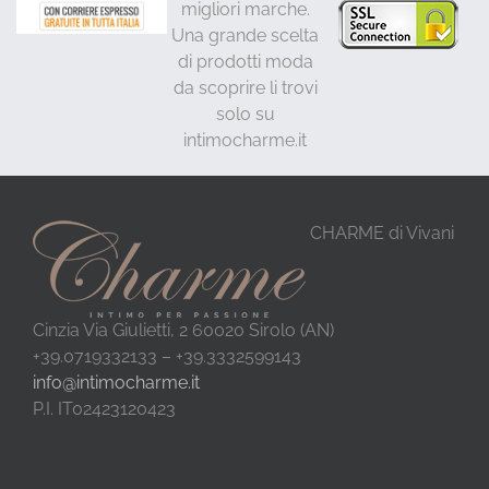
migliori marche.
Una grande scelta
di prodotti moda
da scoprire li trovi
solo su
intimocharme.it
CHARME di Vivani
Cinzia Via Giulietti, 2 60020 Sirolo (AN)
+39.0719332133 – +39.3332599143
info@intimocharme.it
P.I. IT02423120423