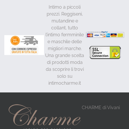
Intimo a piccoli
prezzi. Reggiseni,
mutandine e
collant, tutto
l’intimo fermminile
e maschile delle
migliori marche.
Una grande scelta
di prodotti moda
da scoprire li trovi
solo su
intimocharme.it
CHARME di Vivani