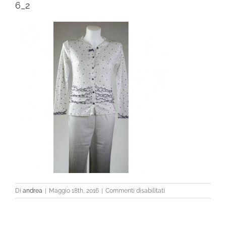
6_2
su
Di
andrea
|
Maggio 18th, 2016
|
Commenti disabilitati
6_2