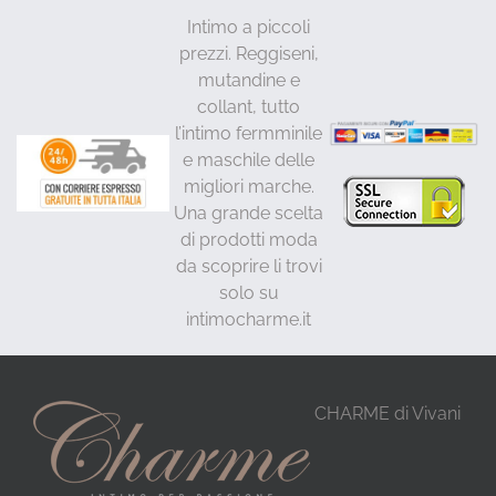
Intimo a piccoli
prezzi. Reggiseni,
mutandine e
collant, tutto
l’intimo fermminile
e maschile delle
migliori marche.
Una grande scelta
di prodotti moda
da scoprire li trovi
solo su
intimocharme.it
CHARME di Vivani