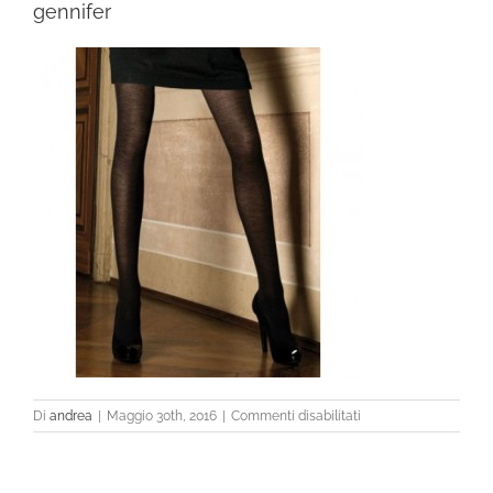
gennifer
su
Di
andrea
|
Maggio 30th, 2016
|
Commenti disabilitati
gennifer