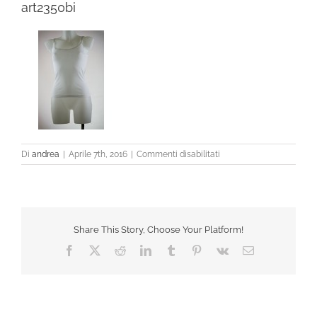
art2350bi
su
Di
andrea
|
Aprile 7th, 2016
|
Commenti disabilitati
art2350bi
Share This Story, Choose Your Platform!
Facebook
X
Reddit
LinkedIn
Tumblr
Pinterest
Vk
Email