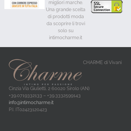
migliori marche.
Una grande scelta
di prodotti moda
da scoprire li trovi
solo su
intimocharme.it
CHARME di Vivani
Cinzia Via Giulietti, 2 60020 Sirolo (AN)
+39.0719332133 – +39.3332599143
info@intimocharme.it
P.I. IT02423120423