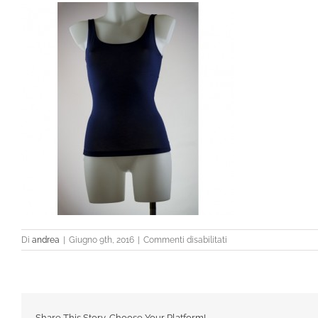
su
Di
andrea
|
Giugno 9th, 2016
|
Commenti disabilitati
art1236b
Share This Story, Choose Your Platform!