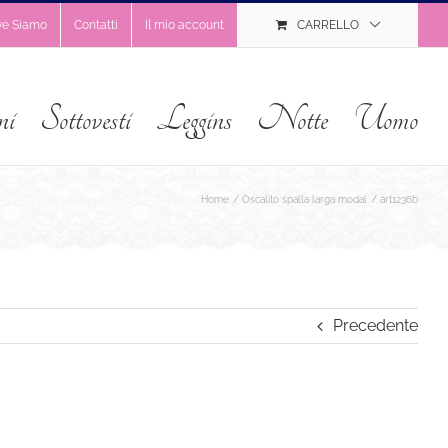
ve Siamo
Contatti
Il mio account
CARRELLO
ni
Sottovesti
Leggins
Notte
Uomo
Home
Oscalito spalla larga modal
art1236b
Precedente