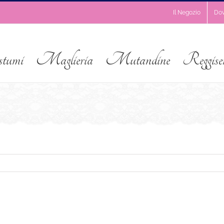
Il Negozio
Do
stumi
Maglieria
Mutandine
Reggise