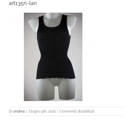
art135n-lan
su
Di
andrea
|
Giugno 9th, 2016
|
Commenti disabilitati
art135n-
lan